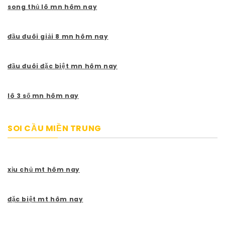
song thủ lô mn hôm nay
đầu đuôi giải 8 mn hôm nay
đầu đuôi đặc biệt mn hôm nay
lô 3 số mn hôm nay
SOI CẦU MIỀN TRUNG
xỉu chủ mt hôm nay
đặc biệt mt hôm nay