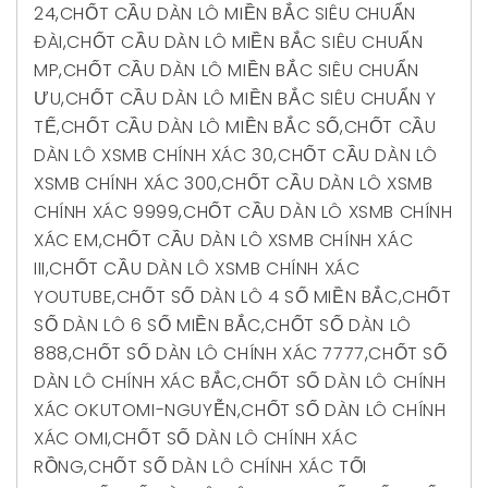
24
,
CHỐT CẦU DÀN LÔ MIỀN BẮC SIÊU CHUẨN
ĐÀI
,
CHỐT CẦU DÀN LÔ MIỀN BẮC SIÊU CHUẨN
MP
,
CHỐT CẦU DÀN LÔ MIỀN BẮC SIÊU CHUẨN
ƯU
,
CHỐT CẦU DÀN LÔ MIỀN BẮC SIÊU CHUẨN Y
TẾ
,
CHỐT CẦU DÀN LÔ MIỀN BẮC SỐ
,
CHỐT CẦU
DÀN LÔ XSMB CHÍNH XÁC 30
,
CHỐT CẦU DÀN LÔ
XSMB CHÍNH XÁC 300
,
CHỐT CẦU DÀN LÔ XSMB
CHÍNH XÁC 9999
,
CHỐT CẦU DÀN LÔ XSMB CHÍNH
XÁC EM
,
CHỐT CẦU DÀN LÔ XSMB CHÍNH XÁC
III
,
CHỐT CẦU DÀN LÔ XSMB CHÍNH XÁC
YOUTUBE
,
CHỐT SỐ DÀN LÔ 4 SỐ MIỀN BẮC
,
CHỐT
SỐ DÀN LÔ 6 SỐ MIỀN BẮC
,
CHỐT SỐ DÀN LÔ
888
,
CHỐT SỐ DÀN LÔ CHÍNH XÁC 7777
,
CHỐT SỐ
DÀN LÔ CHÍNH XÁC BẮC
,
CHỐT SỐ DÀN LÔ CHÍNH
XÁC OKUTOMI-NGUYỄN
,
CHỐT SỐ DÀN LÔ CHÍNH
XÁC OMI
,
CHỐT SỐ DÀN LÔ CHÍNH XÁC
RỒNG
,
CHỐT SỐ DÀN LÔ CHÍNH XÁC TỐI