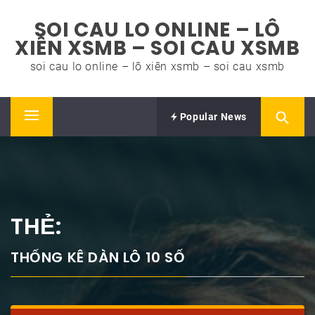
Skip
SOI CAU LO ONLINE – LÔ
to
XIÊN XSMB – SOI CAU XSMB
content
soi cau lo online – lô xiên xsmb – soi cau xsmb
Popular News
Primary
Menu
THẺ:
THỐNG KÊ DÀN LÔ 10 SỐ