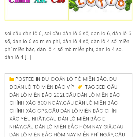
soi cầu dàn lô 6, soi cầu dàn lô 6 số, dan lo 6, dàn lô 6
số, dan lo 6 so mien phi, dàn lô 4 số, dàn lô 4 số miền
phí miền bắc, dàn lô 4 số mb miễn phí, dan lo 4 so,
dàn lô 4 […]
POSTED IN
DỰ ĐOÁN LÔ TÔ MIỀN BẮC
,
DỰ
ĐOÁN LÔ TÔ MIỀN BẮC VÍP
TAGGED
CẦU
DÀN LÔ MIỀN BẮC 2021
,
CẦU DÀN LÔ MIỀN BẮC
CHÍNH XÁC 500 NGÀY
,
CẦU DÀN LÔ MIỀN BẮC
CHÍNH XÁC GPS
,
CẦU DÀN LÔ MIỀN BẮC CHÍNH
XÁC YẾU NHẤT
,
CẦU DÀN LÔ MIỀN BẮC E
NHÁY
,
CẦU DÀN LÔ MIỀN BẮC HÔM NAY GIÁ
,
CẦU
DÀN LÔ MIỀN BẮC HÔM NAY MIỄN PHÍ NGÀY
,
CẦU