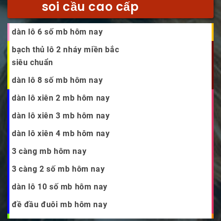
soi cầu cao cấp
dàn lô 6 số mb hôm nay
bạch thủ lô 2 nháy miền bắc
siêu chuẩn
dàn lô 8 số mb hôm nay
dàn lô xiên 2 mb hôm nay
dàn lô xiên 3 mb hôm nay
dàn lô xiên 4 mb hôm nay
3 càng mb hôm nay
3 càng 2 số mb hôm nay
dàn lô 10 số mb hôm nay
đề đầu đuôi mb hôm nay