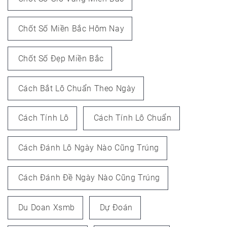
Chốt Số Miền Bắc Hôm Nay
Chốt Số Đẹp Miền Bắc
Cách Bắt Lô Chuẩn Theo Ngày
Cách Tính Lô
Cách Tính Lô Chuẩn
Cách Đánh Lô Ngày Nào Cũng Trúng
Cách Đánh Đề Ngày Nào Cũng Trúng
Du Doan Xsmb
Dự Đoán