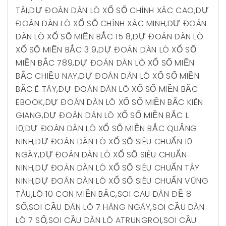
TÀI
,
DỰ ĐOÁN DÀN LÔ XỔ SỐ CHÍNH XÁC CAO
,
DỰ
ĐOÁN DÀN LÔ XỔ SỐ CHÍNH XÁC MINH
,
DỰ ĐOÁN
DÀN LÔ XỔ SỐ MIỀN BẮC 15 8
,
DỰ ĐOÁN DÀN LÔ
XỔ SỐ MIỀN BẮC 3 9
,
DỰ ĐOÁN DÀN LÔ XỔ SỐ
MIỀN BẮC 789
,
DỰ ĐOÁN DÀN LÔ XỔ SỐ MIỀN
BẮC CHIỀU NAY
,
DỰ ĐOÁN DÀN LÔ XỔ SỐ MIỀN
BẮC Ê TÂY
,
DỰ ĐOÁN DÀN LÔ XỔ SỐ MIỀN BẮC
EBOOK
,
DỰ ĐOÁN DÀN LÔ XỔ SỐ MIỀN BẮC KIÊN
GIANG
,
DỰ ĐOÁN DÀN LÔ XỔ SỐ MIỀN BẮC L
10
,
DỰ ĐOÁN DÀN LÔ XỔ SỐ MIỀN BẮC QUẢNG
NINH
,
DỰ ĐOÁN DÀN LÔ XỔ SỐ SIÊU CHUẨN 10
NGÀY
,
DỰ ĐOÁN DÀN LÔ XỔ SỐ SIÊU CHUẨN
NINH
,
DỰ ĐOÁN DÀN LÔ XỔ SỐ SIÊU CHUẨN TÂY
NINH
,
DỰ ĐOÁN DÀN LÔ XỔ SỐ SIÊU CHUẨN VŨNG
TÀU
,
LÔ 10 CON MIỀN BẮC
,
SOI CAU DÀN ĐỀ 8
SỐ
,
SOI CẦU DÀN LÔ 7 HÀNG NGÀY
,
SOI CẦU DÀN
LÔ 7 SỐ
,
SOI CẦU DÀN LÔ ATRUNGROI
,
SOI CẦU