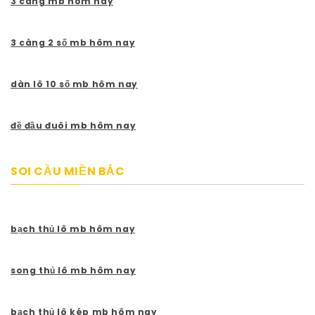
3 càng mb hôm nay
3 càng 2 số mb hôm nay
dàn lô 10 số mb hôm nay
đề đầu đuôi mb hôm nay
SOI CẦU MIỀN BẮC
bạch thủ lô mb hôm nay
song thủ lô mb hôm nay
bạch thủ lô kép mb hôm nay