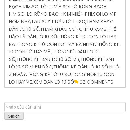
BẠCH KIM
,
SOI LÔ 10 VÍP
,
SOI LÔ RỒNG BẠCH
KIM
,
SOI LÔ RỒNG BẠCH KIM MIỄN PHÍ
,
SOI LO VIP
HOM NAY
,
TẦN SUẤT DÀN LÔ 10 SỐ
,
THAM KHẢO
DÀN LÔ 10 SỐ
,
THAM KHẢO SONG THU XSMB
,
THẾ
NÀO LÀ DÀN LÔ 10 SỐ
,
THỐNG KÊ 10 CON LÔ HAY
RA
,
THONG KE 10 CON LO HAY RA NHAT
,
THỐNG KÊ
10 CON LÔ HAY VỀ
,
THỐNG KÊ DÀN LÔ 10
SỐ
,
THỐNG KÊ DÀN LÔ 10 SỐ MB
,
THỐNG KÊ DÀN
LÔ 10 SỐ MIỀN BẮC
,
THỐNG KÊ DÀN LÔ 10 SỐ NUÔI
3 NGÀY
,
THỐNG KÊ LÔ 10 SỐ
,
TONG HOP 10 CON
LO HAY VE
,
XEM DÀN LÔ 10 SỐ
92 COMMENTS
Search