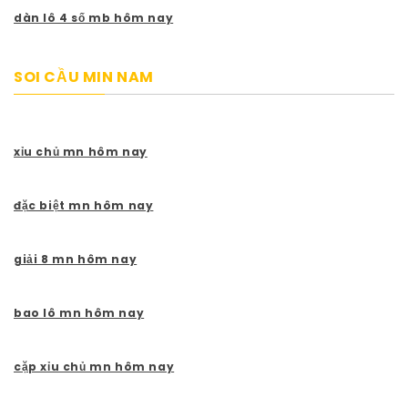
dàn lô 4 số mb hôm nay
SOI CẦU MIN NAM
xỉu chủ mn hôm nay
đặc biệt mn hôm nay
giải 8 mn hôm nay
bao lô mn hôm nay
cặp xỉu chủ mn hôm nay