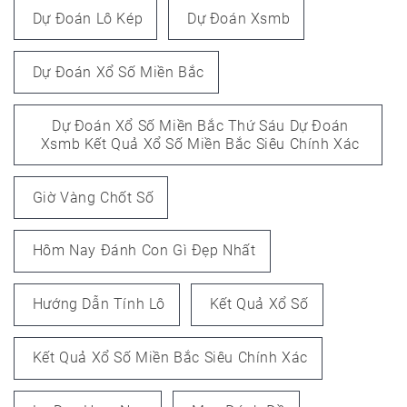
Dự Đoán Lô Kép
Dự Đoán Xsmb
Dự Đoán Xổ Số Miền Bắc
Dự Đoán Xổ Số Miền Bắc Thứ Sáu Dự Đoán
Xsmb Kết Quả Xổ Số Miền Bắc Siêu Chính Xác
Giờ Vàng Chốt Số
Hôm Nay Đánh Con Gì Đẹp Nhất
Hướng Dẫn Tính Lô
Kết Quả Xổ Số
Kết Quả Xổ Số Miền Bắc Siêu Chính Xác