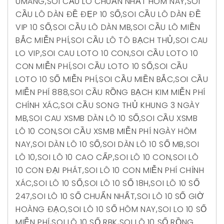
UMANG
,
SOI CẦU LÔ CHUẨN NHẤT HÔM NAY
,
SOI
CẦU LÔ DÀN ĐỀ ĐẸP 10 SỐ
,
SOI CẦU LÔ DÀN ĐỀ
VIP 10 SỐ
,
SOI CẦU LÔ DÀN MB
,
SOI CẦU LÔ MIỀN
BẮC MIỄN PHÍ
,
SOI CẦU LÔ TÔ BẠCH THỦ
,
SOI CAU
LO VIP
,
SOI CAU LOTO 10 CON
,
SOI CẦU LOTO 10
CON MIỄN PHÍ
,
SOI CẦU LOTO 10 SỐ
,
SOI CẦU
LOTO 10 SỐ MIỄN PHÍ
,
SOI CẦU MIỀN BẮC
,
SOI CẦU
MIỄN PHÍ 888
,
SOI CẦU RỒNG BẠCH KIM MIỄN PHÍ
CHÍNH XÁC
,
SOI CẦU SONG THỦ KHUNG 3 NGÀY
MB
,
SOI CAU XSMB DÀN LÔ 10 SỐ
,
SOI CẦU XSMB
LÔ 10 CON
,
SOI CẦU XSMB MIỄN PHÍ NGÀY HÔM
NAY
,
SOI DÀN LÔ 10 SỐ
,
SOI DÀN LÔ 10 SỐ MB
,
SOI
LÔ 10
,
SOI LÔ 10 CAO CẤP
,
SOI LÔ 10 CON
,
SOI LÔ
10 CON ĐẠI PHÁT
,
SOI LÔ 10 CON MIỄN PHÍ CHÍNH
XÁC
,
SOI LÔ 10 SỐ
,
SOI LÔ 10 SỐ 18H
,
SOI LÔ 10 SỐ
247
,
SOI LÔ 10 SỐ CHUẨN NHẤT
,
SOI LÔ 10 SỐ GIỜ
HOÀNG ĐẠO
,
SOI LÔ 10 SỐ HÔM NAY
,
SOI LO 10 SỐ
MIỄN PHÍ
,
SOI LÔ 10 SỐ RBK
,
SOI LÔ 10 SỐ RỒNG