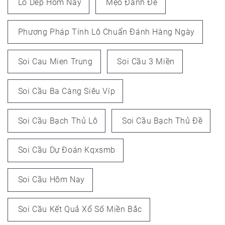
Lo Dep Hom Nay
Mẹo Đánh Đề
Phương Pháp Tính Lô Chuẩn Đánh Hàng Ngày
Soi Cau Mien Trung
Soi Cầu 3 Miền
Soi Cầu Ba Càng Siêu Víp
Soi Cầu Bạch Thủ Lô
Soi Cầu Bạch Thủ Đề
Soi Cầu Dự Đoán Kqxsmb
Soi Cầu Hôm Nay
Soi Cầu Kết Quả Xổ Số Miền Bắc