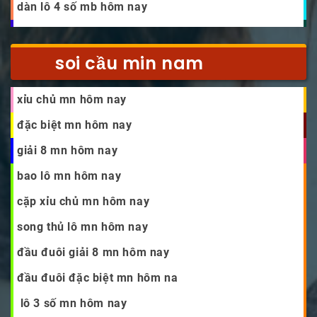
dàn lô 4 số mb hôm nay
soi cầu min nam
xỉu chủ mn hôm nay
đặc biệt mn hôm nay
giải 8 mn hôm nay
bao lô mn hôm nay
cặp xỉu chủ mn hôm nay
song thủ lô mn hôm nay
đầu đuôi giải 8 mn hôm nay
đầu đuôi đặc biệt mn hôm na
lô 3 số mn hôm nay