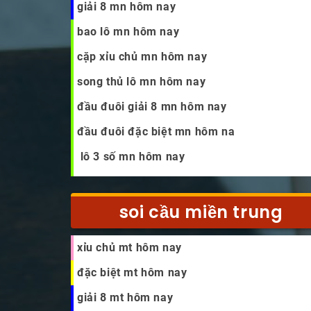
giải 8 mn hôm nay
bao lô mn hôm nay
cặp xỉu chủ mn hôm nay
song thủ lô mn hôm nay
đầu đuôi giải 8 mn hôm nay
đầu đuôi đặc biệt mn hôm na
lô 3 số mn hôm nay
soi cầu miền trung
xỉu chủ mt hôm nay
đặc biệt mt hôm nay
giải 8 mt hôm nay