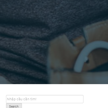
Search