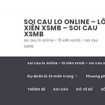
Skip
to
content
SOI CAU LO ONLINE – L
XIÊN XSMB – SOI CAU
XSMB
soi cau lo online – lô xiên xsmb – soi cau
xsmb
soi cau lo online – lô xiên xsmb – soi cau
Dự đoán lô tô miền trung
Phương ph
THỐNG KÊ
SOI CẦU
DÒ VÉ SỐ
S