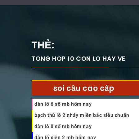
THẺ:
TONG HOP 10 CON LO HAY VE
soi cầu cao cấp
dàn lô 6 số mb hôm nay
bạch thủ lô 2 nháy miền bắc siêu chuẩn
dàn lô 8 số mb hôm nay
dàn lô xiên 2 mb hôm nay