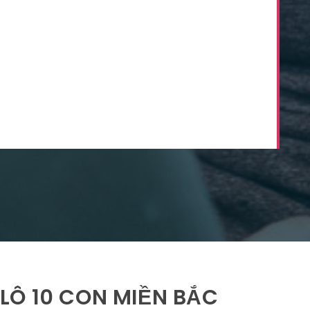
LÔ 10 CON MIỀN BẮC