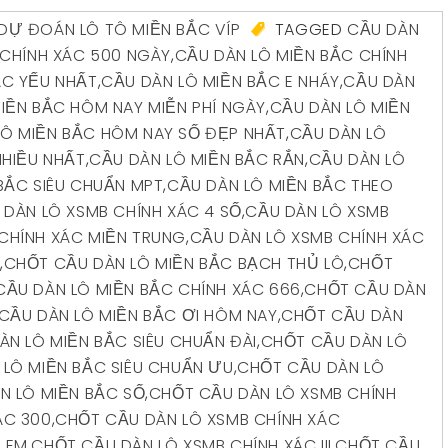
DỰ ĐOÁN LÔ TÔ MIỀN BẮC VÍP
TAGGED
CẦU DÀN
 CHÍNH XÁC 500 NGÀY
,
CẦU DÀN LÔ MIỀN BẮC CHÍNH
ÁC YẾU NHẤT
,
CẦU DÀN LÔ MIỀN BẮC E NHÁY
,
CẦU DÀN
IỀN BẮC HÔM NAY MIỄN PHÍ NGÀY
,
CẦU DÀN LÔ MIỀN
LÔ MIỀN BẮC HÔM NAY SỐ ĐẸP NHẤT
,
CẦU DÀN LÔ
NHIỀU NHẤT
,
CẦU DÀN LÔ MIỀN BẮC RẮN
,
CẦU DÀN LÔ
BẮC SIÊU CHUẨN MPT
,
CẦU DÀN LÔ MIỀN BẮC THEO
 DÀN LÔ XSMB CHÍNH XÁC 4 SỐ
,
CẦU DÀN LÔ XSMB
CHÍNH XÁC MIỀN TRUNG
,
CẦU DÀN LÔ XSMB CHÍNH XÁC
T
,
CHỐT CẦU DÀN LÔ MIỀN BẮC BẠCH THỦ LÔ
,
CHỐT
CẦU DÀN LÔ MIỀN BẮC CHÍNH XÁC 666
,
CHỐT CẦU DÀN
CẦU DÀN LÔ MIỀN BẮC ƠI HÔM NAY
,
CHỐT CẦU DÀN
N LÔ MIỀN BẮC SIÊU CHUẨN ĐÀI
,
CHỐT CẦU DÀN LÔ
LÔ MIỀN BẮC SIÊU CHUẨN ƯU
,
CHỐT CẦU DÀN LÔ
N LÔ MIỀN BẮC SỐ
,
CHỐT CẦU DÀN LÔ XSMB CHÍNH
ÁC 300
,
CHỐT CẦU DÀN LÔ XSMB CHÍNH XÁC
 EM
,
CHỐT CẦU DÀN LÔ XSMB CHÍNH XÁC III
,
CHỐT CẦU