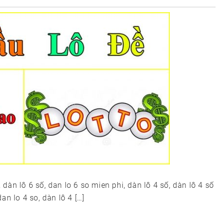
, dàn lô 6 số, dan lo 6 so mien phi, dàn lô 4 số, dàn lô 4 số
an lo 4 so, dàn lô 4 […]