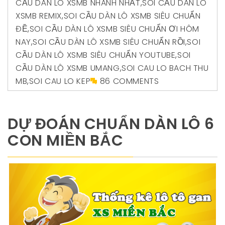
CẦU DÀN LÔ XSMB NHANH NHẤT
,
SOI CẦU DÀN LÔ
XSMB REMIX
,
SOI CẦU DÀN LÔ XSMB SIÊU CHUẨN
ĐỀ
,
SOI CẦU DÀN LÔ XSMB SIÊU CHUẨN ƠI HÔM
NAY
,
SOI CẦU DÀN LÔ XSMB SIÊU CHUẨN RỒI
,
SOI
CẦU DÀN LÔ XSMB SIÊU CHUẨN YOUTUBE
,
SOI
CẦU DÀN LÔ XSMB UMANG
,
SOI CAU LO BACH THU
MB
,
SOI CAU LO KEP
86 COMMENTS
DỰ ĐOÁN CHUẨN DÀN LÔ 6
CON MIỀN BẮC