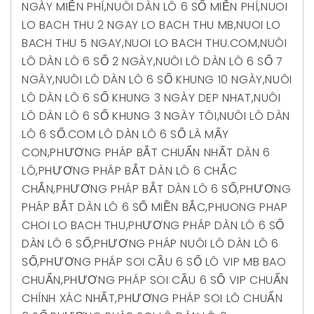
NGÀY MIỄN PHÍ
,
NUÔI DÀN LÔ 6 SỐ MIỄN PHÍ
,
NUOI
LO BACH THU 2 NGAY LO BACH THU MB
,
NUOI LO
BACH THU 5 NGAY
,
NUOI LO BACH THU.COM
,
NUÔI
LÔ DÀN LÔ 6 SỐ 2 NGÀY
,
NUÔI LÔ DÀN LÔ 6 SỐ 7
NGÀY
,
NUÔI LÔ DÀN LÔ 6 SỐ KHUNG 10 NGÀY
,
NUÔI
LÔ DÀN LÔ 6 SỐ KHUNG 3 NGÀY DEP NHAT
,
NUÔI
LÔ DÀN LÔ 6 SỐ KHUNG 3 NGÀY TÔI
,
NUÔI LÔ DÀN
LÔ 6 SỐ.COM LÔ DÀN LÔ 6 SỐ LÀ MẤY
CON
,
PHƯƠNG PHÁP BẮT CHUẨN NHẤT DÀN 6
LÔ
,
PHƯƠNG PHÁP BẮT DÀN LÔ 6 CHẮC
CHẮN
,
PHƯƠNG PHÁP BẮT DÀN LÔ 6 SỐ
,
PHƯƠNG
PHÁP BẮT DÀN LÔ 6 SỐ MIỀN BẮC
,
PHUONG PHAP
CHOI LO BACH THU
,
PHƯƠNG PHÁP DÀN LÔ 6 SỐ
DÀN LÔ 6 SỐ
,
PHƯƠNG PHÁP NUÔI LÔ DÀN LÔ 6
SỐ
,
PHƯƠNG PHÁP SOI CẦU 6 SỐ LÔ VIP MB BAO
CHUẨN
,
PHƯƠNG PHÁP SOI CẦU 6 SỐ VIP CHUẨN
CHÍNH XÁC NHẤT
,
PHƯƠNG PHÁP SOI LÔ CHUẨN