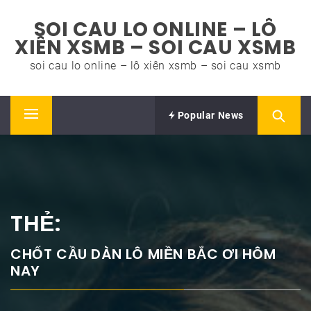
Skip
SOI CAU LO ONLINE – LÔ
to
XIÊN XSMB – SOI CAU XSMB
content
soi cau lo online – lô xiên xsmb – soi cau xsmb
Popular News
Primary
Menu
THẺ:
CHỐT CẦU DÀN LÔ MIỀN BẮC ƠI HÔM
NAY