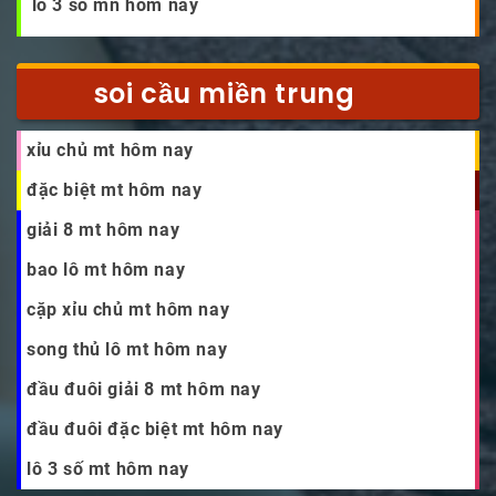
lô 3 số mn hôm nay
soi cầu miền trung
xỉu chủ mt hôm nay
đặc biệt mt hôm nay
giải 8 mt hôm nay
bao lô mt hôm nay
cặp xỉu chủ mt hôm nay
song thủ lô mt hôm nay
đầu đuôi giải 8 mt hôm nay
đầu đuôi đặc biệt mt hôm nay
lô 3 số mt hôm nay