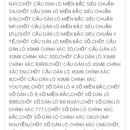
NAY
,
CHỐT CẦU DÀN LÔ MIỀN BẮC SIÊU CHUẨN
24
,
CHỐT CẦU DÀN LÔ MIỀN BẮC SIÊU CHUẨN
ĐÀI
,
CHỐT CẦU DÀN LÔ MIỀN BẮC SIÊU CHUẨN
MP
,
CHỐT CẦU DÀN LÔ MIỀN BẮC SIÊU CHUẨN
ƯU
,
CHỐT CẦU DÀN LÔ MIỀN BẮC SIÊU CHUẨN Y
TẾ
,
CHỐT CẦU DÀN LÔ MIỀN BẮC SỐ
,
CHỐT CẦU
DÀN LÔ XSMB CHÍNH XÁC 30
,
CHỐT CẦU DÀN LÔ
XSMB CHÍNH XÁC 300
,
CHỐT CẦU DÀN LÔ XSMB
CHÍNH XÁC 9999
,
CHỐT CẦU DÀN LÔ XSMB CHÍNH
XÁC EM
,
CHỐT CẦU DÀN LÔ XSMB CHÍNH XÁC
III
,
CHỐT CẦU DÀN LÔ XSMB CHÍNH XÁC
YOUTUBE
,
CHỐT SỐ DÀN LÔ 4 SỐ MIỀN BẮC
,
CHỐT
SỐ DÀN LÔ 6 SỐ MIỀN BẮC
,
CHỐT SỐ DÀN LÔ
888
,
CHỐT SỐ DÀN LÔ 99 NGÀY
,
CHỐT SỐ DÀN LÔ
CHÍNH XÁC 7777
,
CHỐT SỐ DÀN LÔ CHÍNH XÁC
BẮC
,
CHỐT SỐ DÀN LÔ CHÍNH XÁC OKUTOMI-
NGUYỄN
,
CHỐT SỐ DÀN LÔ CHÍNH XÁC OMI
,
CHỐT