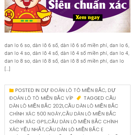
dan lo 6 so, dàn lô 6 số, dàn lô 6 số miền phí, dan lo 6,
dan lo 4 so, dàn lô 4 số, dàn lô 4 số miền phí, dan lo 4,
dan lo 8 so, dàn lô 8 số, dàn lô 8 số miền phí, dan lo
[…]
POSTED IN
DỰ ĐOÁN LÔ TÔ MIỀN BẮC
,
DỰ
ĐOÁN LÔ TÔ MIỀN BẮC VÍP
TAGGED
CẦU
DÀN LÔ MIỀN BẮC 2021
,
CẦU DÀN LÔ MIỀN BẮC
CHÍNH XÁC 500 NGÀY
,
CẦU DÀN LÔ MIỀN BẮC
CHÍNH XÁC GPS
,
CẦU DÀN LÔ MIỀN BẮC CHÍNH
XÁC YẾU NHẤT
,
CẦU DÀN LÔ MIỀN BẮC E