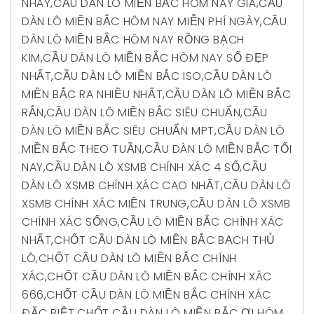
NHÁY
,
CẦU DÀN LÔ MIỀN BẮC HÔM NAY GIÁ
,
CẦU
DÀN LÔ MIỀN BẮC HÔM NAY MIỄN PHÍ NGÀY
,
CẦU
DÀN LÔ MIỀN BẮC HÔM NAY RỒNG BẠCH
KIM
,
CẦU DÀN LÔ MIỀN BẮC HÔM NAY SỐ ĐẸP
NHẤT
,
CẦU DÀN LÔ MIỀN BẮC ISO
,
CẦU DÀN LÔ
MIỀN BẮC RA NHIỀU NHẤT
,
CẦU DÀN LÔ MIỀN BẮC
RẮN
,
CẦU DÀN LÔ MIỀN BẮC SIÊU CHUẨN
,
CẦU
DÀN LÔ MIỀN BẮC SIÊU CHUẨN MPT
,
CẦU DÀN LÔ
MIỀN BẮC THEO TUẦN
,
CẦU DÀN LÔ MIỀN BẮC TỐI
NAY
,
CẦU DÀN LÔ XSMB CHÍNH XÁC 4 SỐ
,
CẦU
DÀN LÔ XSMB CHÍNH XÁC CAO NHẤT
,
CẦU DÀN LÔ
XSMB CHÍNH XÁC MIỀN TRUNG
,
CẦU DÀN LÔ XSMB
CHÍNH XÁC SỐNG
,
CẦU LÔ MIỀN BẮC CHÍNH XÁC
NHẤT
,
CHỐT CẦU DÀN LÔ MIỀN BẮC BẠCH THỦ
LÔ
,
CHỐT CẦU DÀN LÔ MIỀN BẮC CHÍNH
XÁC
,
CHỐT CẦU DÀN LÔ MIỀN BẮC CHÍNH XÁC
666
,
CHỐT CẦU DÀN LÔ MIỀN BẮC CHÍNH XÁC
ĐẶC BIỆT
,
CHỐT CẦU DÀN LÔ MIỀN BẮC ƠI HÔM