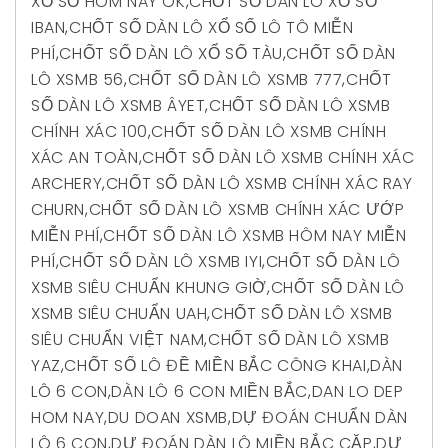
XỔ SỐ HÔM NAY OK
,
CHỐT SỐ DÀN LÔ XỔ SỐ
IBAN
,
CHỐT SỐ DÀN LÔ XỔ SỐ LÔ TÔ MIỄN
PHÍ
,
CHỐT SỐ DÀN LÔ XỔ SỐ TÀU
,
CHỐT SỐ DÀN
LÔ XSMB 56
,
CHỐT SỐ DÀN LÔ XSMB 777
,
CHỐT
SỐ DÀN LÔ XSMB ÂYET
,
CHỐT SỐ DÀN LÔ XSMB
CHÍNH XÁC 100
,
CHỐT SỐ DÀN LÔ XSMB CHÍNH
XÁC AN TOÀN
,
CHỐT SỐ DÀN LÔ XSMB CHÍNH XÁC
ARCHERY
,
CHỐT SỐ DÀN LÔ XSMB CHÍNH XÁC RAY
CHURN
,
CHỐT SỐ DÀN LÔ XSMB CHÍNH XÁC ƯỚP
MIỄN PHÍ
,
CHỐT SỐ DÀN LÔ XSMB HÔM NAY MIỄN
PHÍ
,
CHỐT SỐ DÀN LÔ XSMB IYI
,
CHỐT SỐ DÀN LÔ
XSMB SIÊU CHUẨN KHUNG GIỜ
,
CHỐT SỐ DÀN LÔ
XSMB SIÊU CHUẨN UAH
,
CHỐT SỐ DÀN LÔ XSMB
SIÊU CHUẨN VIỆT NAM
,
CHỐT SỐ DÀN LÔ XSMB
YAZ
,
CHỐT SỐ LÔ ĐỀ MIỀN BẮC CÔNG KHAI
,
DÀN
LÔ 6 CON
,
DÀN LÔ 6 CON MIỀN BẮC
,
DAN LO DEP
HOM NAY
,
DU DOAN XSMB
,
DỰ ĐOÁN CHUẨN DÀN
LÔ 6 CON
,
DỰ ĐOÁN DÀN LÔ MIỀN BẮC CẶP
,
DỰ