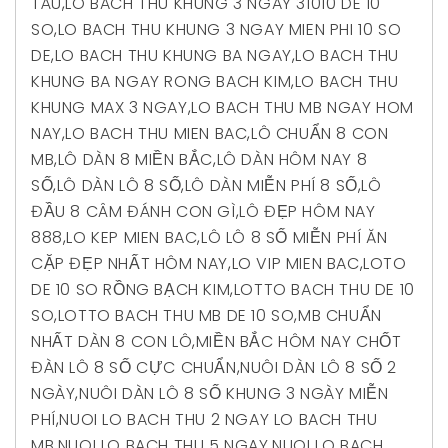
TÀU
,
LO BACH THU KHUNG 3 NGAY 31010 DE 10
SO
,
LO BACH THU KHUNG 3 NGAY MIEN PHI 10 SO
DE
,
LO BACH THU KHUNG BA NGAY
,
LO BACH THU
KHUNG BA NGAY RONG BACH KIM
,
LO BACH THU
KHUNG MAX 3 NGAY
,
LO BACH THU MB NGAY HOM
NAY
,
LO BACH THU MIEN BAC
,
LÔ CHUẨN 8 CON
MB
,
LÔ DÀN 8 MIỀN BẮC
,
LÔ DÀN HÔM NAY 8
SỐ
,
LÔ DÀN LÔ 8 SỐ
,
LÔ DÀN MIỄN PHÍ 8 SỐ
,
LÔ
ĐẦU 8 CÂM ĐÁNH CON GÌ
,
LÔ ĐẸP HÔM NAY
888
,
LO KEP MIEN BAC
,
LÔ LÔ 8 SỐ MIỄN PHÍ ĂN
CẶP ĐẸP NHẤT HÔM NAY
,
LO VIP MIEN BAC
,
LOTO
DE 10 SO RỒNG BẠCH KIM
,
LOTTO BACH THU DE 10
SO
,
LOTTO BACH THU MB DE 10 SO
,
MB CHUẨN
NHẤT DÀN 8 CON LÔ
,
MIỀN BẮC HÔM NAY CHỐT
ĐÀN LÔ 8 SỐ CỰC CHUẨN
,
NUÔI DÀN LÔ 8 SỐ 2
NGÀY
,
NUÔI DÀN LÔ 8 SỐ KHUNG 3 NGÀY MIỄN
PHÍ
,
NUOI LO BACH THU 2 NGAY LO BACH THU
MB
,
NUOI LO BACH THU 5 NGAY
,
NUOI LO BACH