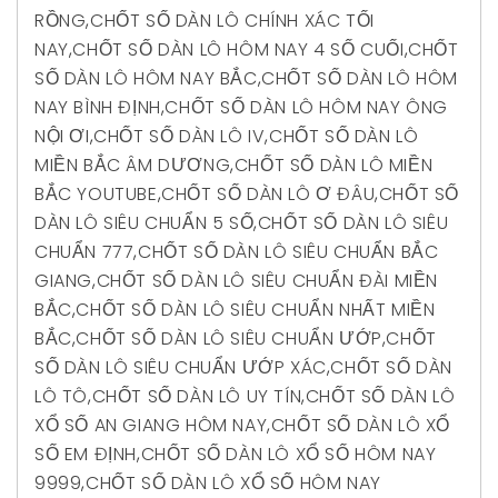
RỒNG
,
CHỐT SỐ DÀN LÔ CHÍNH XÁC TỐI
NAY
,
CHỐT SỐ DÀN LÔ HÔM NAY 4 SỐ CUỐI
,
CHỐT
SỐ DÀN LÔ HÔM NAY BẮC
,
CHỐT SỐ DÀN LÔ HÔM
NAY BÌNH ĐỊNH
,
CHỐT SỐ DÀN LÔ HÔM NAY ÔNG
NỘI ƠI
,
CHỐT SỐ DÀN LÔ IV
,
CHỐT SỐ DÀN LÔ
MIỀN BẮC ÂM DƯƠNG
,
CHỐT SỐ DÀN LÔ MIỀN
BẮC YOUTUBE
,
CHỐT SỐ DÀN LÔ Ơ ĐÂU
,
CHỐT SỐ
DÀN LÔ SIÊU CHUẨN 5 SỐ
,
CHỐT SỐ DÀN LÔ SIÊU
CHUẨN 777
,
CHỐT SỐ DÀN LÔ SIÊU CHUẨN BẮC
GIANG
,
CHỐT SỐ DÀN LÔ SIÊU CHUẨN ĐÀI MIỀN
BẮC
,
CHỐT SỐ DÀN LÔ SIÊU CHUẨN NHẤT MIỀN
BẮC
,
CHỐT SỐ DÀN LÔ SIÊU CHUẨN ƯỚP
,
CHỐT
SỐ DÀN LÔ SIÊU CHUẨN ƯỚP XÁC
,
CHỐT SỐ DÀN
LÔ TÔ
,
CHỐT SỐ DÀN LÔ UY TÍN
,
CHỐT SỐ DÀN LÔ
XỔ SỐ AN GIANG HÔM NAY
,
CHỐT SỐ DÀN LÔ XỔ
SỐ EM ĐỊNH
,
CHỐT SỐ DÀN LÔ XỔ SỐ HÔM NAY
9999
,
CHỐT SỐ DÀN LÔ XỔ SỐ HÔM NAY