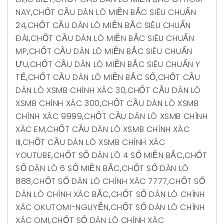
NAY
,
CHỐT CẦU DÀN LÔ MIỀN BẮC SIÊU CHUẨN
24
,
CHỐT CẦU DÀN LÔ MIỀN BẮC SIÊU CHUẨN
ĐÀI
,
CHỐT CẦU DÀN LÔ MIỀN BẮC SIÊU CHUẨN
MP
,
CHỐT CẦU DÀN LÔ MIỀN BẮC SIÊU CHUẨN
ƯU
,
CHỐT CẦU DÀN LÔ MIỀN BẮC SIÊU CHUẨN Y
TẾ
,
CHỐT CẦU DÀN LÔ MIỀN BẮC SỐ
,
CHỐT CẦU
DÀN LÔ XSMB CHÍNH XÁC 30
,
CHỐT CẦU DÀN LÔ
XSMB CHÍNH XÁC 300
,
CHỐT CẦU DÀN LÔ XSMB
CHÍNH XÁC 9999
,
CHỐT CẦU DÀN LÔ XSMB CHÍNH
XÁC EM
,
CHỐT CẦU DÀN LÔ XSMB CHÍNH XÁC
III
,
CHỐT CẦU DÀN LÔ XSMB CHÍNH XÁC
YOUTUBE
,
CHỐT SỐ DÀN LÔ 4 SỐ MIỀN BẮC
,
CHỐT
SỐ DÀN LÔ 6 SỐ MIỀN BẮC
,
CHỐT SỐ DÀN LÔ
888
,
CHỐT SỐ DÀN LÔ CHÍNH XÁC 7777
,
CHỐT SỐ
DÀN LÔ CHÍNH XÁC BẮC
,
CHỐT SỐ DÀN LÔ CHÍNH
XÁC OKUTOMI-NGUYỄN
,
CHỐT SỐ DÀN LÔ CHÍNH
XÁC OMI
,
CHỐT SỐ DÀN LÔ CHÍNH XÁC