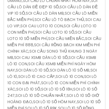
UMANG
,
SOI CẦU LÔ CHUẨN NHẤT HÔM NAY
,
SOI
CẦU LÔ DÀN ĐỀ ĐẸP 10 SỐ
,
SOI CẦU LÔ DÀN ĐỀ
VIP 10 SỐ
,
SOI CẦU LÔ DÀN MB
,
SOI CẦU LÔ MIỀN
BẮC MIỄN PHÍ
,
SOI CẦU LÔ TÔ BẠCH THỦ
,
SOI CAU
LO VIP
,
SOI CAU LOTO 10 CON
,
SOI CẦU LOTO 10
CON MIỄN PHÍ
,
SOI CẦU LOTO 10 SỐ
,
SOI CẦU
LOTO 10 SỐ MIỄN PHÍ
,
SOI CẦU MIỀN BẮC
,
SOI CẦU
MIỄN PHÍ 888
,
SOI CẦU RỒNG BẠCH KIM MIỄN PHÍ
CHÍNH XÁC
,
SOI CẦU SONG THỦ KHUNG 3 NGÀY
MB
,
SOI CAU XSMB DÀN LÔ 10 SỐ
,
SOI CẦU XSMB
LÔ 10 CON
,
SOI CẦU XSMB MIỄN PHÍ NGÀY HÔM
NAY
,
SOI DÀN LÔ 10 SỐ
,
SOI DÀN LÔ 10 SỐ MB
,
SOI
LÔ 10
,
SOI LÔ 10 CAO CẤP
,
SOI LÔ 10 CON
,
SOI LÔ
10 CON ĐẠI PHÁT
,
SOI LÔ 10 CON MIỄN PHÍ CHÍNH
XÁC
,
SOI LÔ 10 SỐ
,
SOI LÔ 10 SỐ 18H
,
SOI LÔ 10 SỐ
247
,
SOI LÔ 10 SỐ CHUẨN NHẤT
,
SOI LÔ 10 SỐ GIỜ
HOÀNG ĐẠO
,
SOI LÔ 10 SỐ HÔM NAY
,
SOI LO 10 SỐ
MIỄN PHÍ
,
SOI LÔ 10 SỐ RBK
,
SOI LÔ 10 SỐ RỒNG