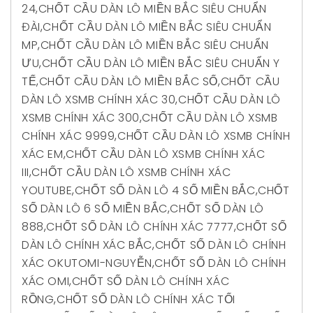
24
,
CHỐT CẦU DÀN LÔ MIỀN BẮC SIÊU CHUẨN
ĐÀI
,
CHỐT CẦU DÀN LÔ MIỀN BẮC SIÊU CHUẨN
MP
,
CHỐT CẦU DÀN LÔ MIỀN BẮC SIÊU CHUẨN
ƯU
,
CHỐT CẦU DÀN LÔ MIỀN BẮC SIÊU CHUẨN Y
TẾ
,
CHỐT CẦU DÀN LÔ MIỀN BẮC SỐ
,
CHỐT CẦU
DÀN LÔ XSMB CHÍNH XÁC 30
,
CHỐT CẦU DÀN LÔ
XSMB CHÍNH XÁC 300
,
CHỐT CẦU DÀN LÔ XSMB
CHÍNH XÁC 9999
,
CHỐT CẦU DÀN LÔ XSMB CHÍNH
XÁC EM
,
CHỐT CẦU DÀN LÔ XSMB CHÍNH XÁC
III
,
CHỐT CẦU DÀN LÔ XSMB CHÍNH XÁC
YOUTUBE
,
CHỐT SỐ DÀN LÔ 4 SỐ MIỀN BẮC
,
CHỐT
SỐ DÀN LÔ 6 SỐ MIỀN BẮC
,
CHỐT SỐ DÀN LÔ
888
,
CHỐT SỐ DÀN LÔ CHÍNH XÁC 7777
,
CHỐT SỐ
DÀN LÔ CHÍNH XÁC BẮC
,
CHỐT SỐ DÀN LÔ CHÍNH
XÁC OKUTOMI-NGUYỄN
,
CHỐT SỐ DÀN LÔ CHÍNH
XÁC OMI
,
CHỐT SỐ DÀN LÔ CHÍNH XÁC
RỒNG
,
CHỐT SỐ DÀN LÔ CHÍNH XÁC TỐI