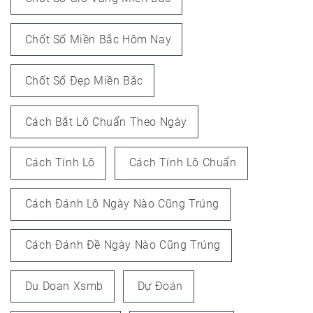
Chốt Số Miền Bắc Hôm Nay
Chốt Số Đẹp Miền Bắc
Cách Bắt Lô Chuẩn Theo Ngày
Cách Tính Lô
Cách Tính Lô Chuẩn
Cách Đánh Lô Ngày Nào Cũng Trúng
Cách Đánh Đề Ngày Nào Cũng Trúng
Du Doan Xsmb
Dự Đoán