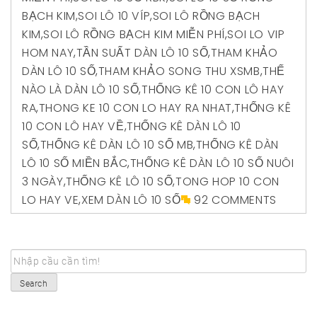
BẠCH KIM
,
SOI LÔ 10 VÍP
,
SOI LÔ RỒNG BẠCH
KIM
,
SOI LÔ RỒNG BẠCH KIM MIỄN PHÍ
,
SOI LO VIP
HOM NAY
,
TẦN SUẤT DÀN LÔ 10 SỐ
,
THAM KHẢO
DÀN LÔ 10 SỐ
,
THAM KHẢO SONG THU XSMB
,
THẾ
NÀO LÀ DÀN LÔ 10 SỐ
,
THỐNG KÊ 10 CON LÔ HAY
RA
,
THONG KE 10 CON LO HAY RA NHAT
,
THỐNG KÊ
10 CON LÔ HAY VỀ
,
THỐNG KÊ DÀN LÔ 10
SỐ
,
THỐNG KÊ DÀN LÔ 10 SỐ MB
,
THỐNG KÊ DÀN
LÔ 10 SỐ MIỀN BẮC
,
THỐNG KÊ DÀN LÔ 10 SỐ NUÔI
3 NGÀY
,
THỐNG KÊ LÔ 10 SỐ
,
TONG HOP 10 CON
LO HAY VE
,
XEM DÀN LÔ 10 SỐ
92 COMMENTS
Search