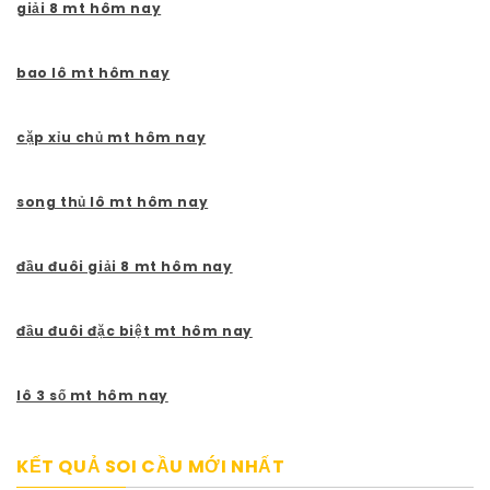
giải 8 mt hôm nay
bao lô mt hôm nay
cặp xỉu chủ mt hôm nay
song thủ lô mt hôm nay
đầu đuôi giải 8 mt hôm nay
đầu đuôi đặc biệt mt hôm nay
lô 3 số mt hôm nay
KẾT QUẢ SOI CẦU MỚI NHẤT