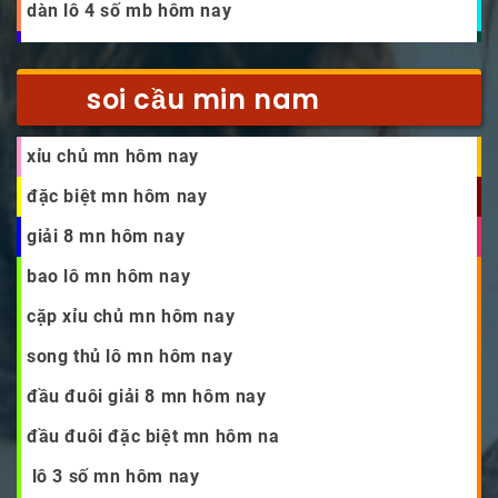
dàn lô 4 số mb hôm nay
soi cầu min nam
xỉu chủ mn hôm nay
đặc biệt mn hôm nay
giải 8 mn hôm nay
bao lô mn hôm nay
cặp xỉu chủ mn hôm nay
song thủ lô mn hôm nay
đầu đuôi giải 8 mn hôm nay
đầu đuôi đặc biệt mn hôm na
lô 3 số mn hôm nay