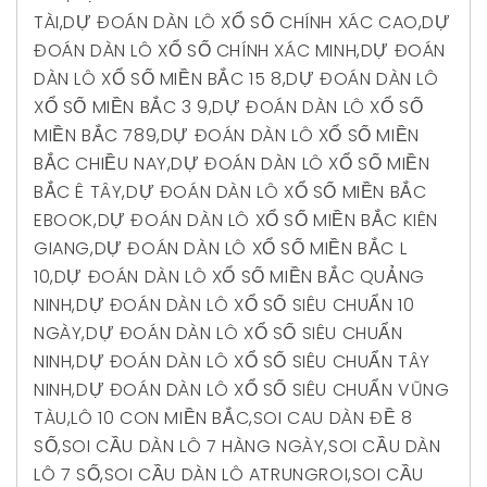
TÀI
,
DỰ ĐOÁN DÀN LÔ XỔ SỐ CHÍNH XÁC CAO
,
DỰ
ĐOÁN DÀN LÔ XỔ SỐ CHÍNH XÁC MINH
,
DỰ ĐOÁN
DÀN LÔ XỔ SỐ MIỀN BẮC 15 8
,
DỰ ĐOÁN DÀN LÔ
XỔ SỐ MIỀN BẮC 3 9
,
DỰ ĐOÁN DÀN LÔ XỔ SỐ
MIỀN BẮC 789
,
DỰ ĐOÁN DÀN LÔ XỔ SỐ MIỀN
BẮC CHIỀU NAY
,
DỰ ĐOÁN DÀN LÔ XỔ SỐ MIỀN
BẮC Ê TÂY
,
DỰ ĐOÁN DÀN LÔ XỔ SỐ MIỀN BẮC
EBOOK
,
DỰ ĐOÁN DÀN LÔ XỔ SỐ MIỀN BẮC KIÊN
GIANG
,
DỰ ĐOÁN DÀN LÔ XỔ SỐ MIỀN BẮC L
10
,
DỰ ĐOÁN DÀN LÔ XỔ SỐ MIỀN BẮC QUẢNG
NINH
,
DỰ ĐOÁN DÀN LÔ XỔ SỐ SIÊU CHUẨN 10
NGÀY
,
DỰ ĐOÁN DÀN LÔ XỔ SỐ SIÊU CHUẨN
NINH
,
DỰ ĐOÁN DÀN LÔ XỔ SỐ SIÊU CHUẨN TÂY
NINH
,
DỰ ĐOÁN DÀN LÔ XỔ SỐ SIÊU CHUẨN VŨNG
TÀU
,
LÔ 10 CON MIỀN BẮC
,
SOI CAU DÀN ĐỀ 8
SỐ
,
SOI CẦU DÀN LÔ 7 HÀNG NGÀY
,
SOI CẦU DÀN
LÔ 7 SỐ
,
SOI CẦU DÀN LÔ ATRUNGROI
,
SOI CẦU