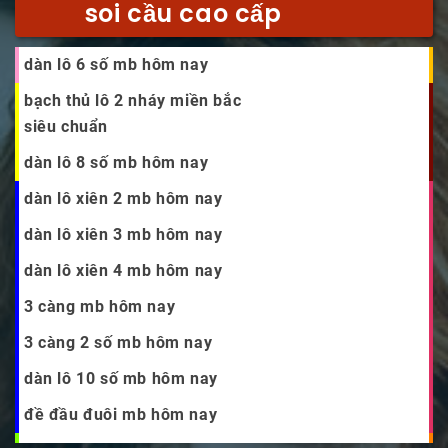
soi cầu cao cấp
dàn lô 6 số mb hôm nay
bạch thủ lô 2 nháy miền bắc
siêu chuẩn
dàn lô 8 số mb hôm nay
dàn lô xiên 2 mb hôm nay
dàn lô xiên 3 mb hôm nay
dàn lô xiên 4 mb hôm nay
3 càng mb hôm nay
3 càng 2 số mb hôm nay
dàn lô 10 số mb hôm nay
đề đầu đuôi mb hôm nay