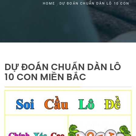
HOME
DỰ ĐOÁN CHUẨN DÀN LÔ 10 CON
DỰ ĐOÁN CHUẨN DÀN LÔ
10 CON MIỀN BẮC