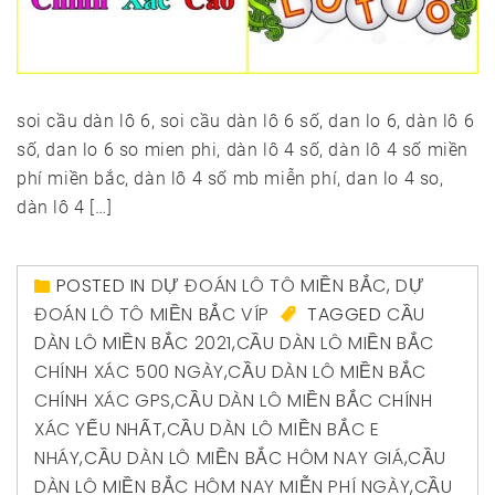
soi cầu dàn lô 6, soi cầu dàn lô 6 số, dan lo 6, dàn lô 6
số, dan lo 6 so mien phi, dàn lô 4 số, dàn lô 4 số miền
phí miền bắc, dàn lô 4 số mb miễn phí, dan lo 4 so,
dàn lô 4 […]
POSTED IN
DỰ ĐOÁN LÔ TÔ MIỀN BẮC
,
DỰ
ĐOÁN LÔ TÔ MIỀN BẮC VÍP
TAGGED
CẦU
DÀN LÔ MIỀN BẮC 2021
,
CẦU DÀN LÔ MIỀN BẮC
CHÍNH XÁC 500 NGÀY
,
CẦU DÀN LÔ MIỀN BẮC
CHÍNH XÁC GPS
,
CẦU DÀN LÔ MIỀN BẮC CHÍNH
XÁC YẾU NHẤT
,
CẦU DÀN LÔ MIỀN BẮC E
NHÁY
,
CẦU DÀN LÔ MIỀN BẮC HÔM NAY GIÁ
,
CẦU
DÀN LÔ MIỀN BẮC HÔM NAY MIỄN PHÍ NGÀY
,
CẦU