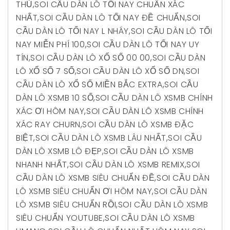
THỦ
,
SOI CẦU DÀN LÔ TỐI NAY CHUẨN XÁC
NHẤT
,
SOI CẦU DÀN LÔ TỐI NAY ĐỀ CHUẨN
,
SOI
CẦU DÀN LÔ TỐI NAY L NHÁY
,
SOI CẦU DÀN LÔ TỐI
NAY MIỄN PHÍ 100
,
SOI CẦU DÀN LÔ TỐI NAY UY
TÍN
,
SOI CẦU DÀN LÔ XỔ SỐ 00 00
,
SOI CẦU DÀN
LÔ XỔ SỐ 7 SỐ
,
SOI CẦU DÀN LÔ XỔ SỐ DN
,
SOI
CẦU DÀN LÔ XỔ SỐ MIỀN BẮC EXTRA
,
SOI CẦU
DÀN LÔ XSMB 10 SỐ
,
SOI CẦU DÀN LÔ XSMB CHÍNH
XÁC ƠI HÔM NAY
,
SOI CẦU DÀN LÔ XSMB CHÍNH
XÁC RAY CHURN
,
SOI CẦU DÀN LÔ XSMB ĐẶC
BIỆT
,
SOI CẦU DÀN LÔ XSMB LÂU NHẤT
,
SOI CẦU
DÀN LÔ XSMB LÔ ĐẸP
,
SOI CẦU DÀN LÔ XSMB
NHANH NHẤT
,
SOI CẦU DÀN LÔ XSMB REMIX
,
SOI
CẦU DÀN LÔ XSMB SIÊU CHUẨN ĐỀ
,
SOI CẦU DÀN
LÔ XSMB SIÊU CHUẨN ƠI HÔM NAY
,
SOI CẦU DÀN
LÔ XSMB SIÊU CHUẨN RỒI
,
SOI CẦU DÀN LÔ XSMB
SIÊU CHUẨN YOUTUBE
,
SOI CẦU DÀN LÔ XSMB