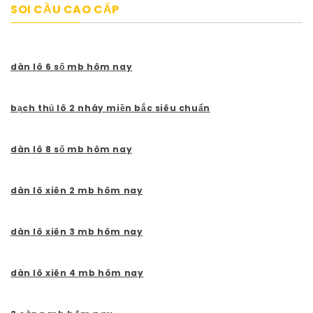
SOI CẦU CAO CẤP
dàn lô 6 số mb hôm nay
bạch thủ lô 2 nháy miền bắc siêu chuẩn
dàn lô 8 số mb hôm nay
dàn lô xiên 2 mb hôm nay
dàn lô xiên 3 mb hôm nay
dàn lô xiên 4 mb hôm nay