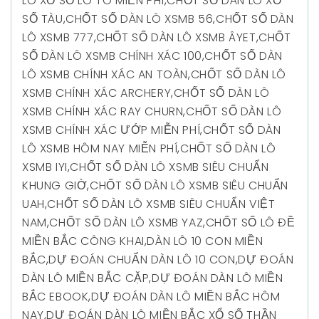
LÔ XỔ SỐ LÔ TÔ MIỄN PHÍ
,
CHỐT SỐ DÀN LÔ XỔ
SỐ TÀU
,
CHỐT SỐ DÀN LÔ XSMB 56
,
CHỐT SỐ DÀN
LÔ XSMB 777
,
CHỐT SỐ DÀN LÔ XSMB ÂYET
,
CHỐT
SỐ DÀN LÔ XSMB CHÍNH XÁC 100
,
CHỐT SỐ DÀN
LÔ XSMB CHÍNH XÁC AN TOÀN
,
CHỐT SỐ DÀN LÔ
XSMB CHÍNH XÁC ARCHERY
,
CHỐT SỐ DÀN LÔ
XSMB CHÍNH XÁC RAY CHURN
,
CHỐT SỐ DÀN LÔ
XSMB CHÍNH XÁC ƯỚP MIỄN PHÍ
,
CHỐT SỐ DÀN
LÔ XSMB HÔM NAY MIỄN PHÍ
,
CHỐT SỐ DÀN LÔ
XSMB IYI
,
CHỐT SỐ DÀN LÔ XSMB SIÊU CHUẨN
KHUNG GIỜ
,
CHỐT SỐ DÀN LÔ XSMB SIÊU CHUẨN
UAH
,
CHỐT SỐ DÀN LÔ XSMB SIÊU CHUẨN VIỆT
NAM
,
CHỐT SỐ DÀN LÔ XSMB YAZ
,
CHỐT SỐ LÔ ĐỀ
MIỀN BẮC CÔNG KHAI
,
DÀN LÔ 10 CON MIỀN
BẮC
,
DỰ ĐOÁN CHUẨN DÀN LÔ 10 CON
,
DỰ ĐOÁN
DÀN LÔ MIỀN BẮC CẶP
,
DỰ ĐOÁN DÀN LÔ MIỀN
BẮC EBOOK
,
DỰ ĐOÁN DÀN LÔ MIỀN BẮC HÔM
NAY
,
DỰ ĐOÁN DÀN LÔ MIỀN BẮC XỔ SỐ THẦN