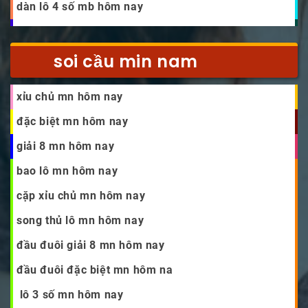
dàn lô 4 số mb hôm nay
soi cầu min nam
xỉu chủ mn hôm nay
đặc biệt mn hôm nay
giải 8 mn hôm nay
bao lô mn hôm nay
cặp xỉu chủ mn hôm nay
song thủ lô mn hôm nay
đầu đuôi giải 8 mn hôm nay
đầu đuôi đặc biệt mn hôm na
lô 3 số mn hôm nay