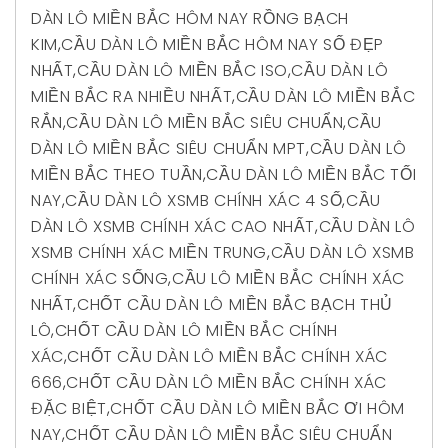
DÀN LÔ MIỀN BẮC HÔM NAY RỒNG BẠCH
KIM
,
CẦU DÀN LÔ MIỀN BẮC HÔM NAY SỐ ĐẸP
NHẤT
,
CẦU DÀN LÔ MIỀN BẮC ISO
,
CẦU DÀN LÔ
MIỀN BẮC RA NHIỀU NHẤT
,
CẦU DÀN LÔ MIỀN BẮC
RẮN
,
CẦU DÀN LÔ MIỀN BẮC SIÊU CHUẨN
,
CẦU
DÀN LÔ MIỀN BẮC SIÊU CHUẨN MPT
,
CẦU DÀN LÔ
MIỀN BẮC THEO TUẦN
,
CẦU DÀN LÔ MIỀN BẮC TỐI
NAY
,
CẦU DÀN LÔ XSMB CHÍNH XÁC 4 SỐ
,
CẦU
DÀN LÔ XSMB CHÍNH XÁC CAO NHẤT
,
CẦU DÀN LÔ
XSMB CHÍNH XÁC MIỀN TRUNG
,
CẦU DÀN LÔ XSMB
CHÍNH XÁC SỐNG
,
CẦU LÔ MIỀN BẮC CHÍNH XÁC
NHẤT
,
CHỐT CẦU DÀN LÔ MIỀN BẮC BẠCH THỦ
LÔ
,
CHỐT CẦU DÀN LÔ MIỀN BẮC CHÍNH
XÁC
,
CHỐT CẦU DÀN LÔ MIỀN BẮC CHÍNH XÁC
666
,
CHỐT CẦU DÀN LÔ MIỀN BẮC CHÍNH XÁC
ĐẶC BIỆT
,
CHỐT CẦU DÀN LÔ MIỀN BẮC ƠI HÔM
NAY
,
CHỐT CẦU DÀN LÔ MIỀN BẮC SIÊU CHUẨN