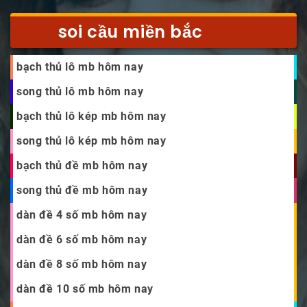
soi cầu miền bắc
bạch thủ lô mb hôm nay
song thủ lô mb hôm nay
bạch thủ lô kép mb hôm nay
song thủ lô kép mb hôm nay
bạch thủ đề mb hôm nay
song thủ đề mb hôm nay
dàn đề 4 số mb hôm nay
dàn đề 6 số mb hôm nay
dàn đề 8 số mb hôm nay
dàn đề 10 số mb hôm nay