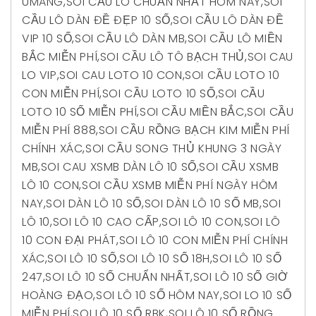
UMANG
,
SOI CẦU LÔ CHUẨN NHẤT HÔM NAY
,
SOI
CẦU LÔ DÀN ĐỀ ĐẸP 10 SỐ
,
SOI CẦU LÔ DÀN ĐỀ
VIP 10 SỐ
,
SOI CẦU LÔ DÀN MB
,
SOI CẦU LÔ MIỀN
BẮC MIỄN PHÍ
,
SOI CẦU LÔ TÔ BẠCH THỦ
,
SOI CAU
LO VIP
,
SOI CAU LOTO 10 CON
,
SOI CẦU LOTO 10
CON MIỄN PHÍ
,
SOI CẦU LOTO 10 SỐ
,
SOI CẦU
LOTO 10 SỐ MIỄN PHÍ
,
SOI CẦU MIỀN BẮC
,
SOI CẦU
MIỄN PHÍ 888
,
SOI CẦU RỒNG BẠCH KIM MIỄN PHÍ
CHÍNH XÁC
,
SOI CẦU SONG THỦ KHUNG 3 NGÀY
MB
,
SOI CAU XSMB DÀN LÔ 10 SỐ
,
SOI CẦU XSMB
LÔ 10 CON
,
SOI CẦU XSMB MIỄN PHÍ NGÀY HÔM
NAY
,
SOI DÀN LÔ 10 SỐ
,
SOI DÀN LÔ 10 SỐ MB
,
SOI
LÔ 10
,
SOI LÔ 10 CAO CẤP
,
SOI LÔ 10 CON
,
SOI LÔ
10 CON ĐẠI PHÁT
,
SOI LÔ 10 CON MIỄN PHÍ CHÍNH
XÁC
,
SOI LÔ 10 SỐ
,
SOI LÔ 10 SỐ 18H
,
SOI LÔ 10 SỐ
247
,
SOI LÔ 10 SỐ CHUẨN NHẤT
,
SOI LÔ 10 SỐ GIỜ
HOÀNG ĐẠO
,
SOI LÔ 10 SỐ HÔM NAY
,
SOI LO 10 SỐ
MIỄN PHÍ
,
SOI LÔ 10 SỐ RBK
,
SOI LÔ 10 SỐ RỒNG