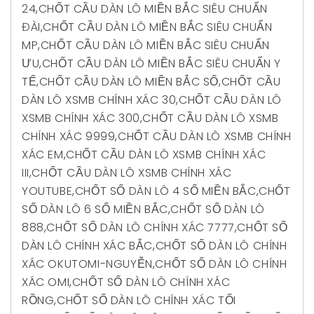
24
,
CHỐT CẦU DÀN LÔ MIỀN BẮC SIÊU CHUẨN
ĐÀI
,
CHỐT CẦU DÀN LÔ MIỀN BẮC SIÊU CHUẨN
MP
,
CHỐT CẦU DÀN LÔ MIỀN BẮC SIÊU CHUẨN
ƯU
,
CHỐT CẦU DÀN LÔ MIỀN BẮC SIÊU CHUẨN Y
TẾ
,
CHỐT CẦU DÀN LÔ MIỀN BẮC SỐ
,
CHỐT CẦU
DÀN LÔ XSMB CHÍNH XÁC 30
,
CHỐT CẦU DÀN LÔ
XSMB CHÍNH XÁC 300
,
CHỐT CẦU DÀN LÔ XSMB
CHÍNH XÁC 9999
,
CHỐT CẦU DÀN LÔ XSMB CHÍNH
XÁC EM
,
CHỐT CẦU DÀN LÔ XSMB CHÍNH XÁC
III
,
CHỐT CẦU DÀN LÔ XSMB CHÍNH XÁC
YOUTUBE
,
CHỐT SỐ DÀN LÔ 4 SỐ MIỀN BẮC
,
CHỐT
SỐ DÀN LÔ 6 SỐ MIỀN BẮC
,
CHỐT SỐ DÀN LÔ
888
,
CHỐT SỐ DÀN LÔ CHÍNH XÁC 7777
,
CHỐT SỐ
DÀN LÔ CHÍNH XÁC BẮC
,
CHỐT SỐ DÀN LÔ CHÍNH
XÁC OKUTOMI-NGUYỄN
,
CHỐT SỐ DÀN LÔ CHÍNH
XÁC OMI
,
CHỐT SỐ DÀN LÔ CHÍNH XÁC
RỒNG
,
CHỐT SỐ DÀN LÔ CHÍNH XÁC TỐI