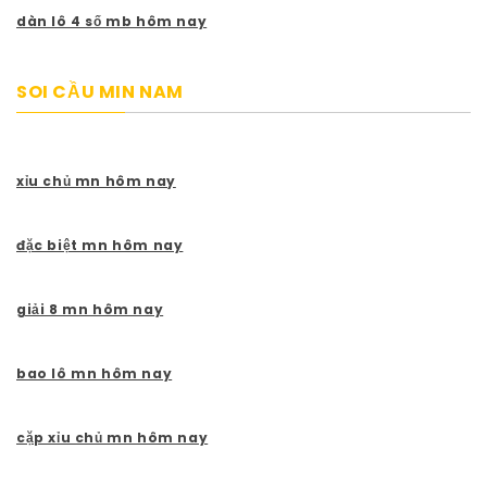
dàn lô 4 số mb hôm nay
SOI CẦU MIN NAM
xỉu chủ mn hôm nay
đặc biệt mn hôm nay
giải 8 mn hôm nay
bao lô mn hôm nay
cặp xỉu chủ mn hôm nay