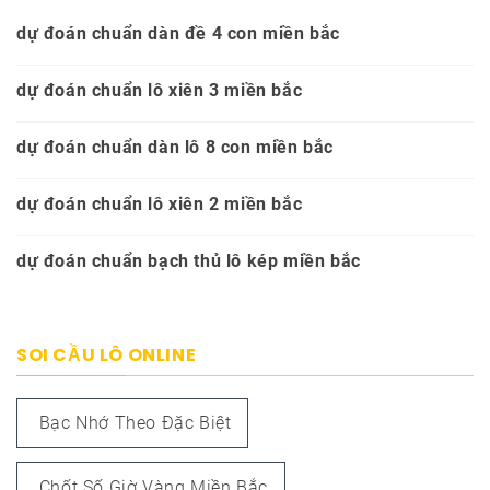
dự đoán chuẩn dàn đề 4 con miền bắc
dự đoán chuẩn lô xiên 3 miền bắc
dự đoán chuẩn dàn lô 8 con miền bắc
dự đoán chuẩn lô xiên 2 miền bắc
dự đoán chuẩn bạch thủ lô kép miền bắc
SOI CẦU LÔ ONLINE
Bạc Nhớ Theo Đặc Biệt
Chốt Số Giờ Vàng Miền Bắc