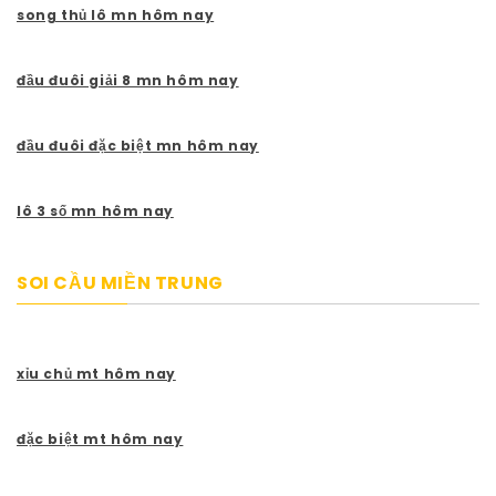
song thủ lô mn hôm nay
đầu đuôi giải 8 mn hôm nay
đầu đuôi đặc biệt mn hôm nay
lô 3 số mn hôm nay
SOI CẦU MIỀN TRUNG
xỉu chủ mt hôm nay
đặc biệt mt hôm nay