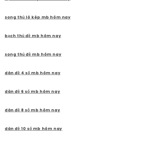
song thủ lô kép mb hôm nay
bạch thủ đề mb hôm nay
song thủ đề mb hôm nay
dàn đề 4 số mb hôm nay
dàn đề 6 số mb hôm nay
dàn đề 8 số mb hôm nay
dàn đề 10 số mb hôm nay