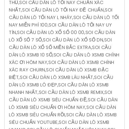
THỦ
,
SOI CẦU DÀN LÔ TỐI NAY CHUẨN XÁC
NHẤT
,
SOI CẦU DÀN LÔ TỐI NAY ĐỀ CHUẨN
,
SOI
CẦU DÀN LÔ TỐI NAY L NHÁY
,
SOI CẦU DÀN LÔ TỐI
NAY MIỄN PHÍ 100
,
SOI CẦU DÀN LÔ TỐI NAY UY
TÍN
,
SOI CẦU DÀN LÔ XỔ SỐ 00 00
,
SOI CẦU DÀN
LÔ XỔ SỐ 7 SỐ
,
SOI CẦU DÀN LÔ XỔ SỐ DN
,
SOI
CẦU DÀN LÔ XỔ SỐ MIỀN BẮC EXTRA
,
SOI CẦU
DÀN LÔ XSMB 10 SỐ
,
SOI CẦU DÀN LÔ XSMB CHÍNH
XÁC ƠI HÔM NAY
,
SOI CẦU DÀN LÔ XSMB CHÍNH
XÁC RAY CHURN
,
SOI CẦU DÀN LÔ XSMB ĐẶC
BIỆT
,
SOI CẦU DÀN LÔ XSMB LÂU NHẤT
,
SOI CẦU
DÀN LÔ XSMB LÔ ĐẸP
,
SOI CẦU DÀN LÔ XSMB
NHANH NHẤT
,
SOI CẦU DÀN LÔ XSMB REMIX
,
SOI
CẦU DÀN LÔ XSMB SIÊU CHUẨN ĐỀ
,
SOI CẦU DÀN
LÔ XSMB SIÊU CHUẨN ƠI HÔM NAY
,
SOI CẦU DÀN
LÔ XSMB SIÊU CHUẨN RỒI
,
SOI CẦU DÀN LÔ XSMB
SIÊU CHUẨN YOUTUBE
,
SOI CẦU DÀN LÔ XSMB