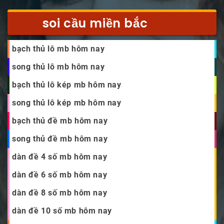
soi cầu miền bắc
bạch thủ lô mb hôm nay
song thủ lô mb hôm nay
bạch thủ lô kép mb hôm nay
song thủ lô kép mb hôm nay
bạch thủ đề mb hôm nay
song thủ đề mb hôm nay
dàn đề 4 số mb hôm nay
dàn đề 6 số mb hôm nay
dàn đề 8 số mb hôm nay
dàn đề 10 số mb hôm nay