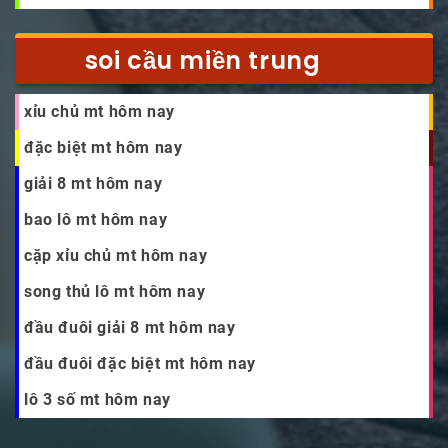
soi cầu miền trung
xỉu chủ mt hôm nay
đặc biệt mt hôm nay
giải 8 mt hôm nay
bao lô mt hôm nay
cặp xỉu chủ mt hôm nay
song thủ lô mt hôm nay
đầu đuôi giải 8 mt hôm nay
đầu đuôi đặc biệt mt hôm nay
lô 3 số mt hôm nay