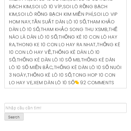
BẠCH KIM
,
SOI LÔ 10 VÍP
,
SOI LÔ RỒNG BẠCH
KIM
,
SOI LÔ RỒNG BẠCH KIM MIỄN PHÍ
,
SOI LO VIP
HOM NAY
,
TẦN SUẤT DÀN LÔ 10 SỐ
,
THAM KHẢO
DÀN LÔ 10 SỐ
,
THAM KHẢO SONG THU XSMB
,
THẾ
NÀO LÀ DÀN LÔ 10 SỐ
,
THỐNG KÊ 10 CON LÔ HAY
RA
,
THONG KE 10 CON LO HAY RA NHAT
,
THỐNG KÊ
10 CON LÔ HAY VỀ
,
THỐNG KÊ DÀN LÔ 10
SỐ
,
THỐNG KÊ DÀN LÔ 10 SỐ MB
,
THỐNG KÊ DÀN
LÔ 10 SỐ MIỀN BẮC
,
THỐNG KÊ DÀN LÔ 10 SỐ NUÔI
3 NGÀY
,
THỐNG KÊ LÔ 10 SỐ
,
TONG HOP 10 CON
LO HAY VE
,
XEM DÀN LÔ 10 SỐ
92 COMMENTS
Search