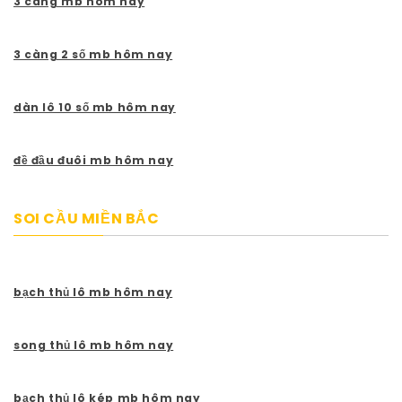
3 càng mb hôm nay
3 càng 2 số mb hôm nay
dàn lô 10 số mb hôm nay
đề đầu đuôi mb hôm nay
SOI CẦU MIỀN BẮC
bạch thủ lô mb hôm nay
song thủ lô mb hôm nay
bạch thủ lô kép mb hôm nay