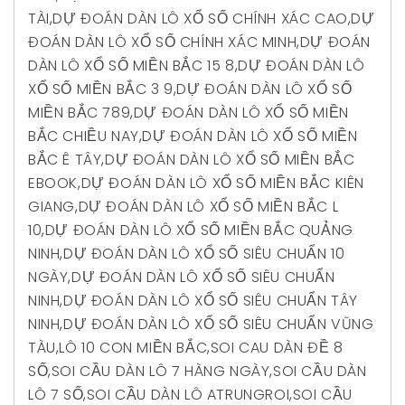
TÀI
,
DỰ ĐOÁN DÀN LÔ XỔ SỐ CHÍNH XÁC CAO
,
DỰ
ĐOÁN DÀN LÔ XỔ SỐ CHÍNH XÁC MINH
,
DỰ ĐOÁN
DÀN LÔ XỔ SỐ MIỀN BẮC 15 8
,
DỰ ĐOÁN DÀN LÔ
XỔ SỐ MIỀN BẮC 3 9
,
DỰ ĐOÁN DÀN LÔ XỔ SỐ
MIỀN BẮC 789
,
DỰ ĐOÁN DÀN LÔ XỔ SỐ MIỀN
BẮC CHIỀU NAY
,
DỰ ĐOÁN DÀN LÔ XỔ SỐ MIỀN
BẮC Ê TÂY
,
DỰ ĐOÁN DÀN LÔ XỔ SỐ MIỀN BẮC
EBOOK
,
DỰ ĐOÁN DÀN LÔ XỔ SỐ MIỀN BẮC KIÊN
GIANG
,
DỰ ĐOÁN DÀN LÔ XỔ SỐ MIỀN BẮC L
10
,
DỰ ĐOÁN DÀN LÔ XỔ SỐ MIỀN BẮC QUẢNG
NINH
,
DỰ ĐOÁN DÀN LÔ XỔ SỐ SIÊU CHUẨN 10
NGÀY
,
DỰ ĐOÁN DÀN LÔ XỔ SỐ SIÊU CHUẨN
NINH
,
DỰ ĐOÁN DÀN LÔ XỔ SỐ SIÊU CHUẨN TÂY
NINH
,
DỰ ĐOÁN DÀN LÔ XỔ SỐ SIÊU CHUẨN VŨNG
TÀU
,
LÔ 10 CON MIỀN BẮC
,
SOI CAU DÀN ĐỀ 8
SỐ
,
SOI CẦU DÀN LÔ 7 HÀNG NGÀY
,
SOI CẦU DÀN
LÔ 7 SỐ
,
SOI CẦU DÀN LÔ ATRUNGROI
,
SOI CẦU