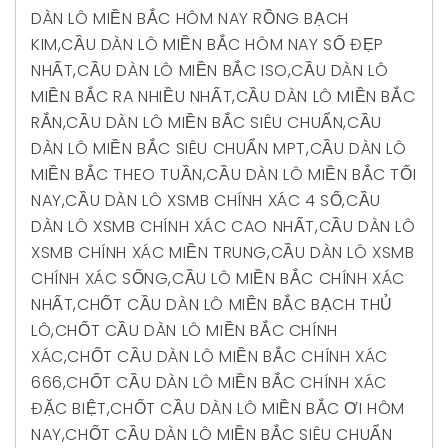
DÀN LÔ MIỀN BẮC HÔM NAY RỒNG BẠCH
KIM
,
CẦU DÀN LÔ MIỀN BẮC HÔM NAY SỐ ĐẸP
NHẤT
,
CẦU DÀN LÔ MIỀN BẮC ISO
,
CẦU DÀN LÔ
MIỀN BẮC RA NHIỀU NHẤT
,
CẦU DÀN LÔ MIỀN BẮC
RẮN
,
CẦU DÀN LÔ MIỀN BẮC SIÊU CHUẨN
,
CẦU
DÀN LÔ MIỀN BẮC SIÊU CHUẨN MPT
,
CẦU DÀN LÔ
MIỀN BẮC THEO TUẦN
,
CẦU DÀN LÔ MIỀN BẮC TỐI
NAY
,
CẦU DÀN LÔ XSMB CHÍNH XÁC 4 SỐ
,
CẦU
DÀN LÔ XSMB CHÍNH XÁC CAO NHẤT
,
CẦU DÀN LÔ
XSMB CHÍNH XÁC MIỀN TRUNG
,
CẦU DÀN LÔ XSMB
CHÍNH XÁC SỐNG
,
CẦU LÔ MIỀN BẮC CHÍNH XÁC
NHẤT
,
CHỐT CẦU DÀN LÔ MIỀN BẮC BẠCH THỦ
LÔ
,
CHỐT CẦU DÀN LÔ MIỀN BẮC CHÍNH
XÁC
,
CHỐT CẦU DÀN LÔ MIỀN BẮC CHÍNH XÁC
666
,
CHỐT CẦU DÀN LÔ MIỀN BẮC CHÍNH XÁC
ĐẶC BIỆT
,
CHỐT CẦU DÀN LÔ MIỀN BẮC ƠI HÔM
NAY
,
CHỐT CẦU DÀN LÔ MIỀN BẮC SIÊU CHUẨN