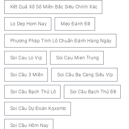
Kết Quả Xổ Số Miền Bắc Siêu Chính Xác
Lo Dep Hom Nay
Mẹo Đánh Đề
Phương Pháp Tính Lô Chuẩn Đánh Hàng Ngày
Soi Cau Lo Vip
Soi Cau Mien Trung
Soi Cầu 3 Miền
Soi Cầu Ba Càng Siêu Víp
Soi Cầu Bạch Thủ Lô
Soi Cầu Bạch Thủ Đề
Soi Cầu Dự Đoán Kqxsmb
Soi Cầu Hôm Nay